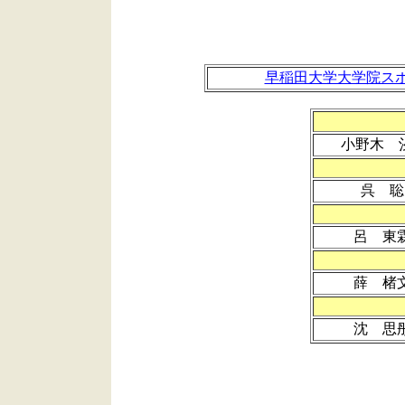
早稲田大学大学院ス
小野木 
呉 聡
呂 東
薛 楮
沈 思