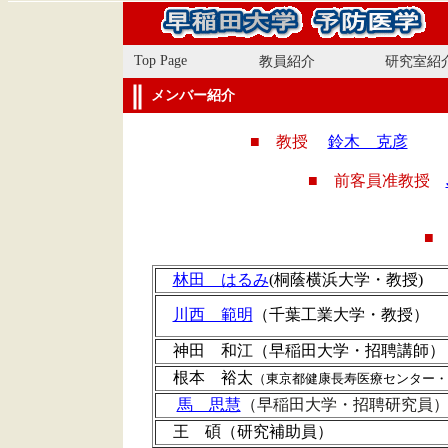
Top Page
教員紹介
研究室紹
メンバー紹介
■ 教授
鈴木 克彦
■ 前客員准教授
■
林田 はるみ
(桐蔭横浜大学・教授)
川西 範明
（千葉工業大学・教授）
神田 和江（早稲田大学・招聘講師）
根本 裕太
（東京都健康長寿医療センター・
馬 思慧
（早稲田大学・招聘研究員
王 碩（研究補助員）